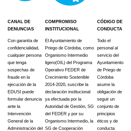
CANAL DE
COMPROMISO
CÓDIGO DE
DENUNCIAS
INSTITUCIONAL
CONDUCTA
Con garantía de
El Ayuntamiento de
Todo el
confidencialidad,
Priego de Córdoba, como
personal al
cualquier persona
Organismo Intermedio
servicio del
que tenga
ligero(OIL) del Programa
Ayuntamiento
sospechas de
Operativo FEDER de
de Priego de
fraude en la
Crecimiento Sostenible
Córdoba
ejecución de la
2014‐2020, suscribe la
asume la
EDUSI puede
declaración institucional
obligación de
formular denuncia
ya efectuada por la
seguir un
ante la
Autoridad de Gestión, SG
conjunto de
Intervención
del FEDER y por su
principios
General de la
Organismo Intermedio, la
éticos y de
Administración del
SG de Cooperación
conducta