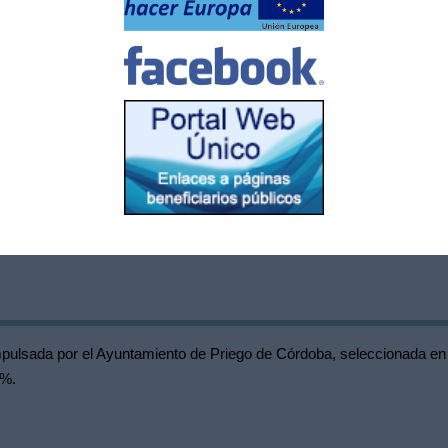
mpulsada por el Ayuntamiento de Priego de Córdoba, seleccionada en
0%.