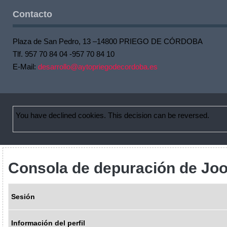
Contacto
Plaza de San Pedro, 13 –14800 PRIEGO DE CÓRDOBA
Tlf. 957 70 84 04 -957 70 84 10
E-Mail:
desarrollo@aytopriegodecordoba.es
You have declined cookies. This decision can be reversed.
Consola de depuración de Jo
Sesión
Información del perfil