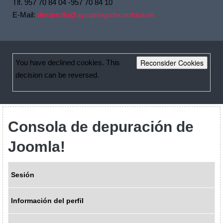
Tlf. 957 70 84 04 -957 70 84 10
E-Mail:
desarrollo@aytopriegodecordoba.es
Reconsider Cookies
You have declined cookies. This
decision can be reversed.
Consola de depuración de
Joomla!
Sesión
Información del perfil