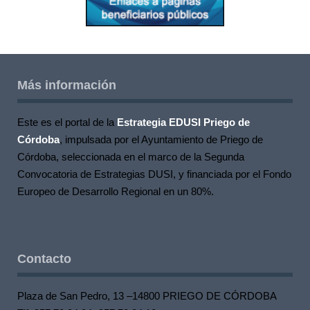
Más información
Este es el portal de la
Estrategia EDUSI Priego de
Córdoba
, impulsada por el Ayuntamiento de Priego de
Córdoba, seleccionada en el marco de la Segunda
Convocatoria de Estrategias DUSI, y financiada por el Fondo
Europeo de Desarrollo Regional en un 80%.
Contacto
Plaza de San Pedro, 13 –14800 PRIEGO DE CÓRDOBA